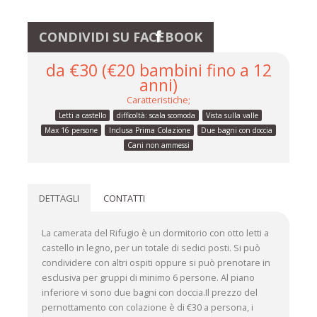
CONDIVIDI SU FACEBOOK
da €30 (€20 bambini fino a 12
anni)
Caratteristiche;
Letti a castello
difficoltà: scala scomoda
Vista sulla valle
Max 16 persone
Inclusa Prima Colazione
Due bagni con doccia
Cani non ammessi
DETTAGLI
CONTATTI
La camerata del Rifugio è un dormitorio con otto letti a
castello in legno, per un totale di sedici posti. Si può
condividere con altri ospiti oppure si può prenotare in
esclusiva per gruppi di minimo 6 persone. Al piano
inferiore vi sono due bagni con doccia.Il prezzo del
pernottamento con colazione è di €30 a persona, i