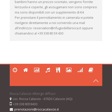
bambini hanno un prezzo scontato, vengono fornite
lenzuola e coperte, gli asciugamani non sono compresi
ma sono disponibili con un supplemento di €4.
Per prenotare il pernottamento in camerata vi potete
rivolgere direttamente a noi scrivendo una mail
all'indirizzo: reservation@rifugiodellarocca.it oppure
chiamandoci al +39 338 80 59 430
Rocca Calascio Albergo diffuso
Loc. Rocca Calascio - 67020 Calascio (AQ)
+39 338 8059430
prenotazioni@roccacalascio.it