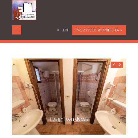
Camerata
EN
PREZZI E DISPONIBILITÀ
Home
Camere
Camerata
i bagni con doccia